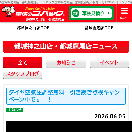
山店・都城鷹尾店。［コバック都城神之山店］宮崎県都城市神之山町1796-6 ［コバック都城鷹尾店］
車検見積り
無料
都城神之山店・都城鷹尾店
都城神之山店 TOP
都城鷹尾店 TOP
都城神之山店・都城鷹尾店ニュース
全て
お知らせ
イベント
スタッフブログ
タイヤ空気圧調整無料！引き続き点検キャン
ペーン中です！！
お知らせ
2026.06.05