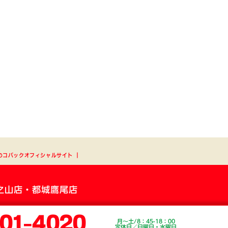
のコバックオフィシャルサイト
┃
之山店・都城鷹尾店
01-4020
月～土/8：45-18：00
定休日／日曜日・水曜日