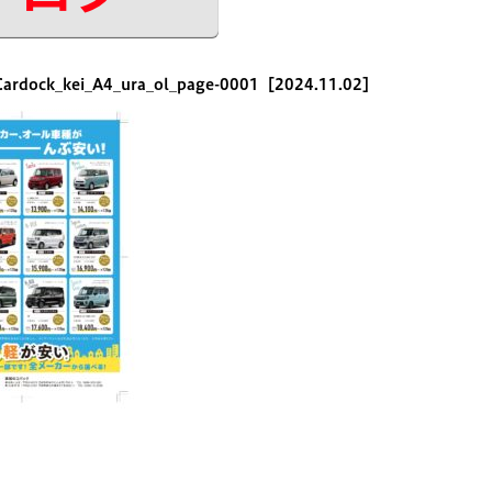
ardock_kei_A4_ura_ol_page-0001
［2024.11.02］