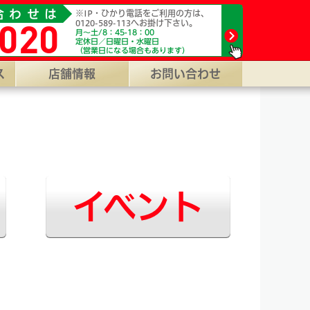
城市鷹尾3-4660-3。 【WEB受付】24H年中無休対応/代行料0
合わせは
※IP・ひかり電話をご利用の方は、
020
0120-589-113へお掛け下さい。
月～土/8：45-18：00
定休日／日曜日・水曜日
（営業日になる場合もあります）
ス
店舗情報
お問い合わせ
イベント