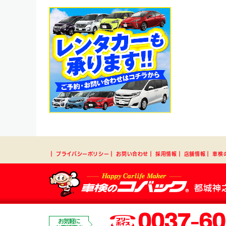
┃
プライバシーポリシー
┃
お問い合わせ
┃
採用情報
┃
店舗情報
┃
車検
都城神
0037-60
お気軽に