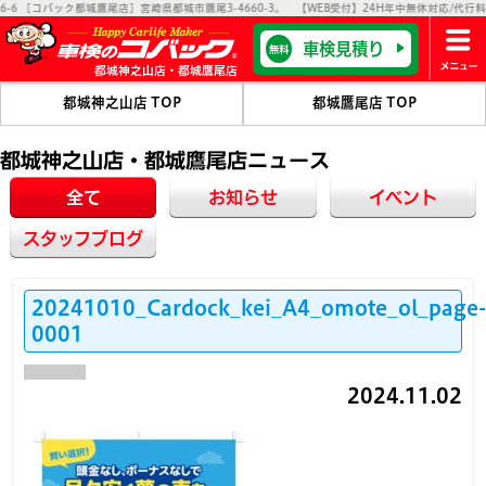
バック都城鷹尾店］宮崎県都城市鷹尾3-4660-3。 【WEB受付】24H年中無休対応/代行料0円
車検見積り
無料
都城神之山店・都城鷹尾店
都城神之山店 TOP
都城鷹尾店 TOP
都城神之山店・都城鷹尾店ニュース
全て
お知らせ
イベント
スタッフブログ
20241010_Cardock_kei_A4_omote_ol_page
0001
2024.11.02