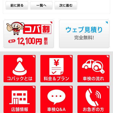
ウェブ見積り
12,100
完全無料!
円
コバックとは
料金＆プラン
車検の流れ
店舗情報
車検Q&A
お急ぎの方