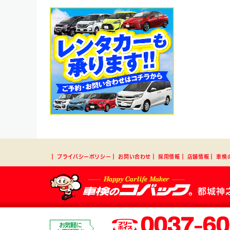
┃
プライバシーポリシー
┃
お問い合わせ
┃
採用情報
┃
店舗情報
┃
車検
都城神
0037-60
お気軽に