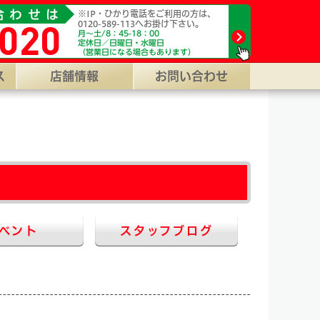
城市鷹尾3-4660-3。 【WEB受付】24H年中無休対応/代行料0
合わせは
※IP・ひかり電話をご利用の方は、
020
0120-589-113へお掛け下さい。
月～土/8：45-18：00
定休日／日曜日・水曜日
（営業日になる場合もあります）
ス
店舗情報
お問い合わせ
ベント
スタッフブログ