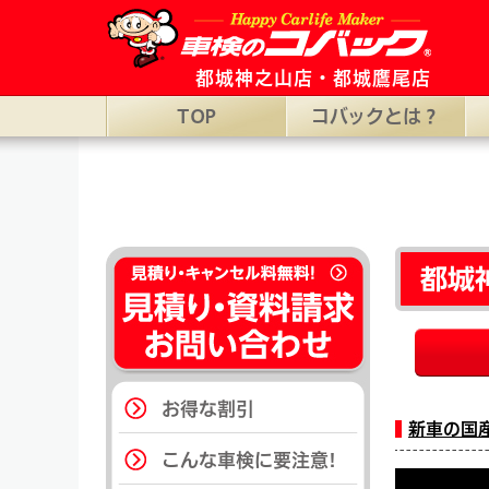
都城市の車検ならコバック都城神之山店・都城鷹尾店。［コバック都城神之
都城神之山店・都城鷹尾店
TOP
コバックとは？
都城
お得な割引
新車の国
こんな車検に要注意!