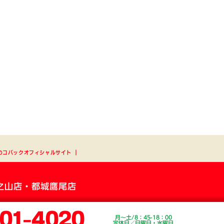
のコバックオフィシャルサイト
┃
之山店・都城鷹尾店
01-4020
月～土/8：45-18：00
定休日／日曜日・水曜日