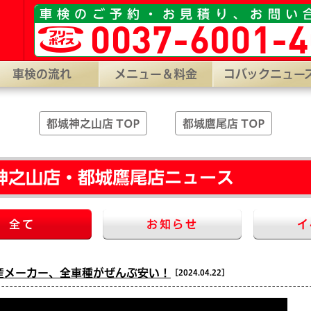
山店］宮崎県都城市神之山町1796-6 ［コバック都城鷹尾店］宮崎県都
車検のご予約・お見積り、お問い
0037-6001-4
車検の流れ
メニュー＆料金
コバックニュー
都城神之山店 TOP
都城鷹尾店 TOP
神之山店・都城鷹尾店ニュース
全て
お知らせ
イ
産メーカー、全車種がぜんぶ安い！
［2024.04.22］