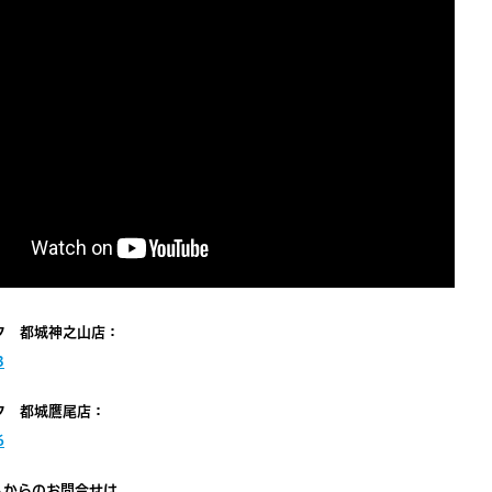
ク 都城神之山店：
3
ク 都城鷹尾店：
6
ムからのお問合せは