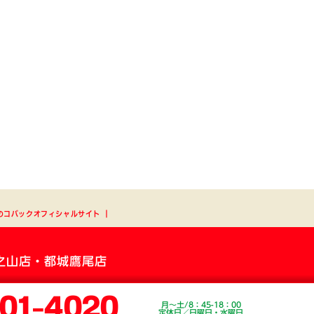
のコバックオフィシャルサイト
┃
之山店・都城鷹尾店
01-4020
月～土/8：45-18：00
定休日／日曜日・水曜日