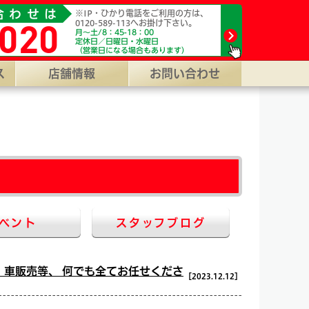
城市鷹尾3-4660-3。 【WEB受付】24H年中無休対応/代行料0
合わせは
※IP・ひかり電話をご利用の方は、
020
0120-589-113へお掛け下さい。
月～土/8：45-18：00
定休日／日曜日・水曜日
（営業日になる場合もあります）
ス
店舗情報
お問い合わせ
ベント
スタッフブログ
車販売等、 何でも全てお任せくださ
［2023.12.12］