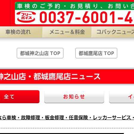
山店］宮崎県都城市神之山町1796-6 ［コバック都城鷹尾店］宮崎県都
車検のご予約・お見積り、お問い
0037-6001-4
車検の流れ
メニュー＆料金
コバックニュー
都城神之山店 TOP
都城鷹尾店 TOP
神之山店・都城鷹尾店ニュース
全て
お知らせ
イ
なら車検・故障修理・板金修理・任意保険・レッカーサービス・