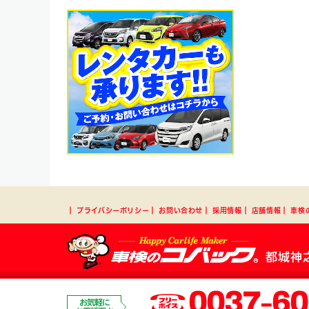
┃
プライバシーポリシー
┃
お問い合わせ
┃
採用情報
┃
店舗情報
┃
車検
都城神
0037-60
お気軽に