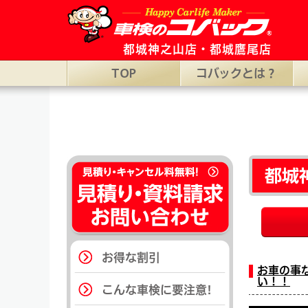
都城市の車検ならコバック都城神之山店・都城鷹尾店。［コバック都城神之
都城神之山店・都城鷹尾店
TOP
コバックとは？
都城
お得な割引
お車の事
い！！
こんな車検に要注意!