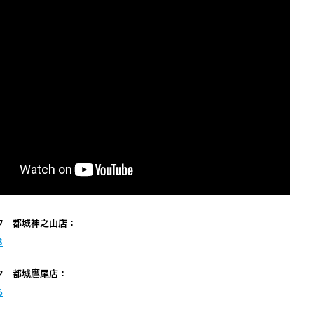
ク 都城神之山店：
3
ク 都城鷹尾店：
6