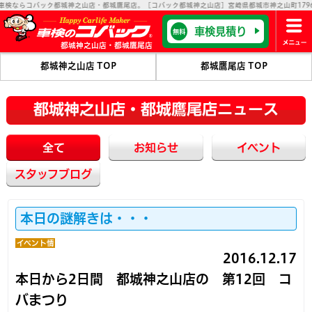
らコバック都城神之山店・都城鷹尾店。［コバック都城神之山店］宮崎県都城市神之山町1796-6 ［コ
車検見積り
無料
都城神之山店・都城鷹尾店
都城神之山店 TOP
都城鷹尾店 TOP
都城神之山店・都城鷹尾店ニュース
全て
お知らせ
イベント
スタッフブログ
本日の謎解きは・・・
イベント情
報
2016.12.17
本日から2日間 都城神之山店の 第12回 コ
バまつり